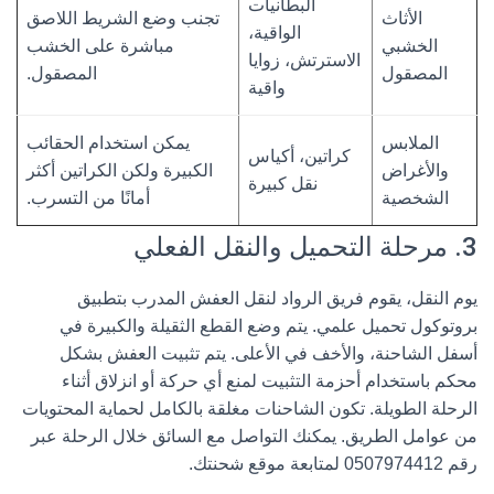
البطانيات
الأثاث
تجنب وضع الشريط اللاصق
الواقية،
الخشبي
مباشرة على الخشب
الاسترتش، زوايا
المصقول
المصقول.
واقية
الملابس
يمكن استخدام الحقائب
كراتين، أكياس
والأغراض
الكبيرة ولكن الكراتين أكثر
نقل كبيرة
الشخصية
أمانًا من التسرب.
3. مرحلة التحميل والنقل الفعلي
يوم النقل، يقوم فريق
الرواد لنقل العفش
المدرب بتطبيق
بروتوكول تحميل علمي. يتم وضع القطع الثقيلة والكبيرة في
أسفل الشاحنة، والأخف في الأعلى. يتم تثبيت العفش بشكل
محكم باستخدام أحزمة التثبيت لمنع أي حركة أو انزلاق أثناء
الرحلة الطويلة. تكون الشاحنات مغلقة بالكامل لحماية المحتويات
من عوامل الطريق. يمكنك التواصل مع السائق خلال الرحلة عبر
رقم
0507974412
لمتابعة موقع شحنتك.