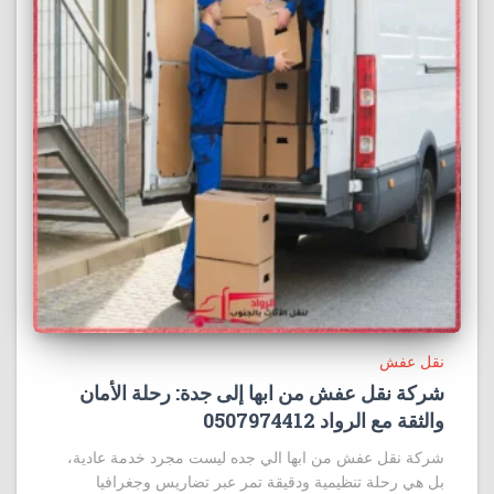
نقل عفش
شركة نقل عفش من ابها إلى جدة: رحلة الأمان
والثقة مع الرواد 0507974412
شركة نقل عفش من ابها الي جده ليست مجرد خدمة عادية،
بل هي رحلة تنظيمية ودقيقة تمر عبر تضاريس وجغرافيا