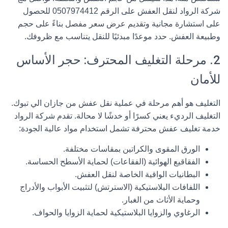
شركة
الرواد لنقل العفش
على الرقم
0507974412
للحصول
على استشارة مجانية وتقديم عرض سعر مفصل بناءً على حجم
وطبيعة العفش. حدد موعدًا مبدئيًا للنقل يتناسب مع ظروفك.
2. مرحلة التغليف المحترف: حجر الأساس
للأمان
التغليف هو أهم مرحلة في عملية
نقل عفش من جازان الي تبوك
.
التغليف الرديء يعني كسرًا أو خدشًا لا محالة. تقدم شركة الرواد
خدمة
تغليف عفش
محترفة تشمل استخدام مواد عالية الجودة:
الورق المقوى والكراتين بمقاسات مختلفة.
الفقاقيع الهوائية (الفقاعات) لحماية الأسطح الحساسة.
البطانيات الواقية الخاصة لنقل العفش.
اللفافات البلاستيكية (الاسترتش) لتثبيت الأبواب والأدراج
وحماية الأثاث من الغبار.
الرغاوي والزوايا البلاستيكية لحماية الزوايا والحواف.