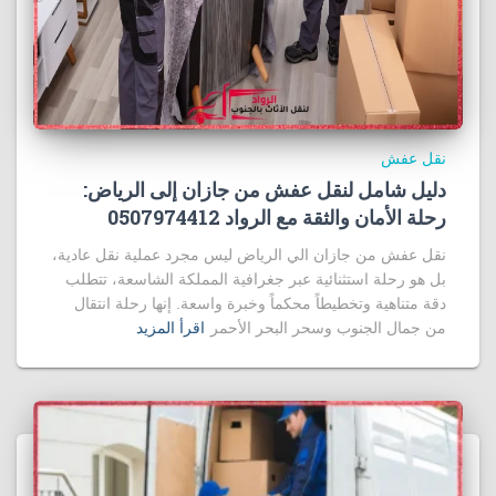
نقل عفش
دليل شامل لنقل عفش من جازان إلى الرياض:
رحلة الأمان والثقة مع الرواد 0507974412
نقل عفش من جازان الي الرياض ليس مجرد عملية نقل عادية،
بل هو رحلة استثنائية عبر جغرافية المملكة الشاسعة، تتطلب
دقة متناهية وتخطيطاً محكماً وخبرة واسعة. إنها رحلة انتقال
من جمال الجنوب وسحر البحر الأحمر
اقرأ المزيد