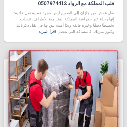
قلب المملكة مع الرواد 0507974412
نقل عفش من جازان إلى القصيم ليس مجرد عملية نقل عادية؛
إنها رحلة عبر جغرافية المملكة المترامية الأطراف، تتطلب
تخطيطًا دقيقًا وخبرة فائقة ويدًا أمينة تثق بها في نقل ذكرياتك
وكنوز منزلك. فالمسافة التي تفصل
اقرأ المزيد