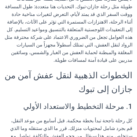
طويلة مثل رحلة جازان-تبوك. التحديات هنا متعددة: طول المسافة
ووقت السفر الذي قد يمتد لأيام، التعرض لتغيرات مناخية حادة
أثناء الرحلة، الاهتزازات المستمرة التي تؤثر على الأثاث، بالإضافة
إلى التعقيدات اللوجستية المتعلقة بالتنسيق ومواعيد التسليم. كل
هذه العوامل تجعل من الضروري الاعتماد على شركة محترفة مثل
الرواد لنقل العفش
، التي تمتلك أسطولاً مجهزاً من السيارات
المغلقة والمبطنة لحماية العفش من الغبار والشمس، وسائقين
مدربين على قيادة آمنة لمسافات طويلة.
الخطوات الذهبية لنقل عفش آمن من
جازان إلى تبوك
1. مرحلة التخطيط والاستعداد الأولي
كل رحلة ناجحة تبدأ بخطة محكمة. قبل أسابيع من موعد النقل،
قم بجرد شامل لمحتويات منزلك. قرر ما الذي ستنقله وما الذي
ستتخلص منه. هذا سيقلل من حجم العفش والتكلفة. تواصل مع