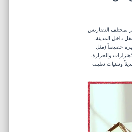
حلة برية طويلة تمر بمختلف التضاريس
قل داخل المدينة.
زة خصيصاً (مثل
هتزازات والحرارة.
يثاً وتقنيات تغليف