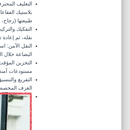
التغليف المحتر
بلاستيك الفقاع
طبيعتها (زجاج، 
التفكيك والتركي
نقله، ثم إعادة 
النقل الآمن:
است
البضاعة خلال ال
التخزين المؤقت
مستودعات آمنة
التفريغ والتنسيق
الغرف المخصصة