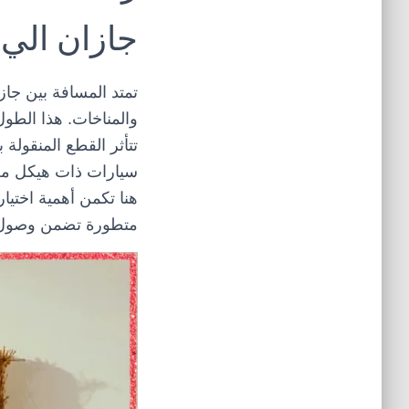
جازان الي 
والمناخات. هذا الطو
تتأثر القطع المنقول
سيارات ذات هيكل مغل
هنا تكمن أهمية اختي
متطورة تضمن وصول ع