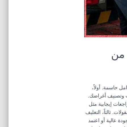
 من
ل حاسمة. أولاً،
ب وتصنيف أغراضك.
جعات إيجابية مثل
لات. ثالثاً،
التغليف
دة عالية أو اعتمد