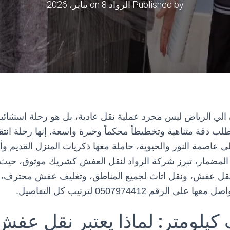
Published by
الرواد
on
8 يناير، 2026
الي الرياض
ليس مجرد عملية نقل عادية، بل هو رحلة استثنائية
لب دقة متناهية وتخطيطاً محكماً وخبرة واسعة. إنها رحلة ان
 عاصمة النور والحيوية، حاملة معها ذكريات المنزل القديم وأما
لمضمار، تبرز
شركة الرواد لنقل العفش
كشريك موثوق، حيث ت
قل عفش
، و
نقل اثاث لجميع المناطق
، و
تغليف عفش
محترف، 
واصل معها على الرقم
0507974412
لترتيب كل التفاصيل.
 كيلومتر: لماذا يعتبر نقل عف