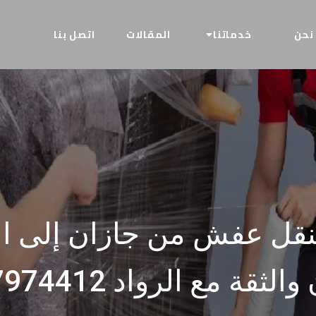
نحن
خدماتنا
المقالات
اتصل بنا
نقل عفش من جازان إلى ال
الثقة مع الرواد 0507974412