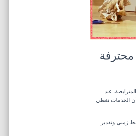
 محترفة
مترابطة. عند
أن الخدمات تغطي
طط زمني وتقدير