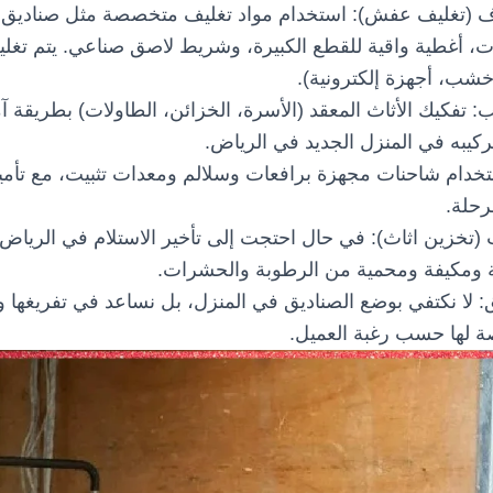
ف (تغليف عفش):
استخدام مواد تغليف متخصصة مثل صناديق 
ات، أغطية واقية للقطع الكبيرة، وشريط لاصق صناعي. يتم 
خشب، أجهزة إلكترونية).
ب:
تفكيك الأثاث المعقد (الأسرة، الخزائن، الطاولات) بطريقة آ
تركيبه في المنزل الجديد في الرياض.
خدام شاحنات مجهزة برافعات وسلالم ومعدات تثبيت، مع تأم
رحلة.
 (تخزين اثاث):
في حال احتجت إلى تأخير الاستلام في الرياض،
 ومكيفة ومحمية من الرطوبة والحشرات.
:
لا نكتفي بوضع الصناديق في المنزل، بل نساعد في تفريغها
 لها حسب رغبة العميل.