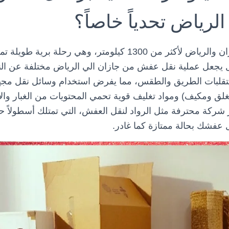
الرياض تحدياً خاصاً؟
تمتد المسافة بين جازان والرياض لأكثر من 1300 كيلومتر، وهي ر
ل يجعل عملية
نقل عفش من جازان الي الرياض
مختلفة عن الن
ة بتقلبات الطريق والطقس، مما يفرض استخدام وسائل نقل مجه
ق ومكيف) ومواد تغليف قوية تحمي المحتويات من الغبار والا
ار شركة محترفة مثل
الرواد لنقل العفش
، التي تمتلك أسطولاً حد
فشك بحالة ممتازة كما غادر.