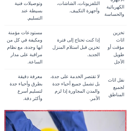
التلفزيونات، الشاشات،
وتوصيلات فنية
الكهربائية
وأجهزة التكييف.
بسيطة عند
والحساسة
التسليم.
تخزين
مستودعات مؤمنة
اثاث
إذا كنت تحتاج إلى فترة
ومكيفة في كل من
مؤقت أو
تخزين قبل استلام المنزل
ابها وجدة، مع نظام
طويل
الجديد.
مراقبة على مدار
الأجل
الساعة.
لا تقتصر الخدمة على جدة،
معرفة دقيقة
نقل اثاث
بل تشمل جميع أحياء جدة
بطرق وأحياء جدة
لجميع
والمدن المجاورة إذا لزم
لتسليم أسرع
المناطق
الأمر.
وأكثر دقة.