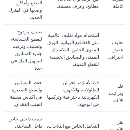
القطع وأماكن
كاملة
مطابخ، وغرف معيشة.
وضعها في المنزل
الجديد.
تغليف مزدوج
استخدام مواد تغليف عالمية
للقطع الحساسة،
تغليف
مثل الفقاقيع الهوائية، الورق
وتصنيف وترقيم
عفش
المقوى الخاص، البلاستيك
جميع الصناديق
احترافي
الممتد، والصناديق الخشبية
لتسهيل الفك في
للقطع الثمينة.
جدة.
فك الأسرّة، الخزائن،
حفظ المسامير
فك
الطاولات، والأجهزة
والقطع الصغيرة
وتركيب
الكهربائية باحترافية وتركيبها
في أكياس معلمة
الأثاث
في الوجهة.
لتجنب الفقدان.
تثبيت داخلي خاص
نقل
التعامل الخاص مع الثلاجات،
داخل الشاحنة،
الأجهزة