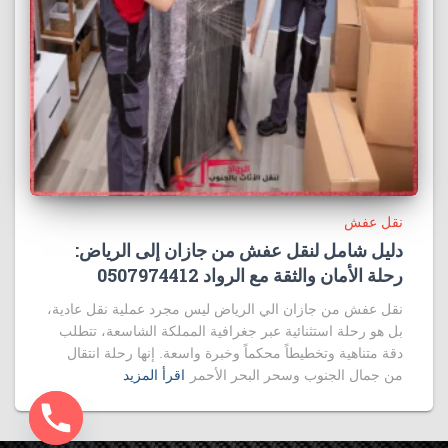
نقل عفش
دليل شامل لنقل عفش من جازان إلى الرياض:
رحلة الأمان والثقة مع الرواد 0507974412
نقل عفش من جازان الي الرياض ليس مجرد عملية نقل عادية،
بل هو رحلة استثنائية عبر جغرافية المملكة الشاسعة، تتطلب
دقة متناهية وتخطيطاً محكماً وخبرة واسعة. إنها رحلة انتقال
من جمال الجنوب وسحر البحر الأحمر
اقرأ المزيد