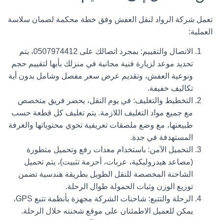
تعمل
شركة الرواد لنقل العفش
وفق خطة محكمة لضمان سلاسة
العملية:
الاتصال والتقييم:
بمجرد اتصالك على
0507974412
، يتم
تحديد موعد لزيارة فنية مجانية في منزلك بأبها لتقييم حجم
ونوعية العفش، وتقديم عرض سعر مفصل وشامل بدون أية
تكاليف خفيفة.
التخطيط والتغليف:
في يوم النقل، يحضر فريق متخصص
مع جميع مواد التغليف اللازمة. يتم تغليف كل قطعة حسب
طبيعتها، مع وضع ملصقات تعريفية تحوي محتوياتها والغرفة
المستهدفة في جدة.
التحميل الآمن:
باستخدام معدات رفع وتحميل متطورة
(مصاعد هيدروليكية، عربات، أحزمة تثبيت)، يتم تحميل
الشاحنة المخصصة للنقل الطويل بطريقة هندسية تضمن
توزيع الوزن وثبات الحمولة طوال الرحلة.
الرحلة والتتبع:
شاحنات الشركة مجهزة بأنظمة تتبع GPS،
يمكن للعميل الاطمئنان على موقع شحنته خلال الرحلة.