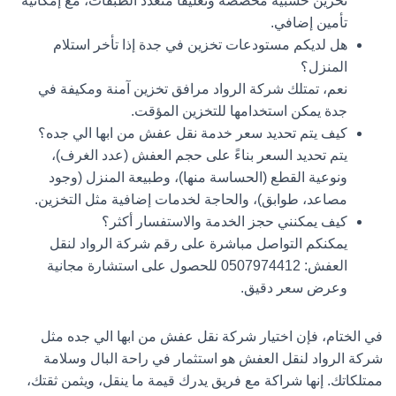
تخزين خشبية مخصصة وتغليفًا متعدد الطبقات، مع إمكانية
تأمين إضافي.
هل لديكم مستودعات تخزين في جدة إذا تأخر استلام
المنزل؟
نعم، تمتلك
شركة الرواد
مرافق تخزين آمنة ومكيفة في
جدة يمكن استخدامها للتخزين المؤقت.
كيف يتم تحديد سعر خدمة نقل عفش من ابها الي جده؟
يتم تحديد السعر بناءً على حجم العفش (عدد الغرف)،
ونوعية القطع (الحساسة منها)، وطبيعة المنزل (وجود
مصاعد، طوابق)، والحاجة لخدمات إضافية مثل التخزين.
كيف يمكنني حجز الخدمة والاستفسار أكثر؟
يمكنكم التواصل مباشرة على رقم
شركة الرواد لنقل
العفش
:
0507974412
للحصول على استشارة مجانية
وعرض سعر دقيق.
في الختام، فإن اختيار
شركة نقل عفش من ابها الي جده
مثل
شركة الرواد لنقل العفش هو استثمار في راحة البال وسلامة
ممتلكاتك. إنها شراكة مع فريق يدرك قيمة ما ينقل، ويثمن ثقتك،