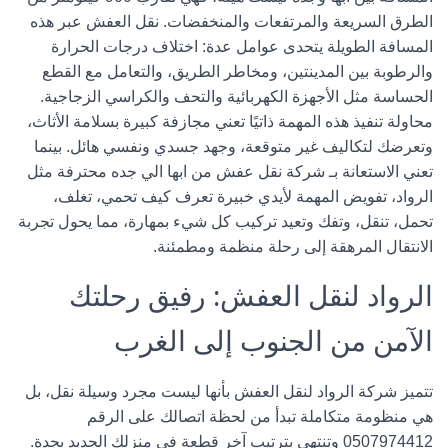
الطرق السريعة والمرتفعات والمنخفضات. نقل العفش عبر هذه
المسافة الطويلة يتحدى عوامل عدة: اختلاف درجات الحرارة
والرطوبة بين المدينتين، ومخاطر الطريق، والتعامل مع القطع
الحساسة مثل الأجهزة الكهربائية والتحف والكراسي الزجاجية.
محاولة تنفيذ هذه المهمة ذاتيًا تعني مجازفة كبيرة بسلامة الأثاث،
وتعرضك لتكاليف غير متوقعة، وجهد جسدي ونفسي هائل. بينما
تعني الاستعانة بـ
شركة نقل عفش من ابها الي جده
محترفة مثل
الرواد، تفويض المهمة لأيدي خبيرة تعرف كيف تحمي، تغلف،
تحمل، تنقل، وتفك وتعيد تركيب كل شيء بمهارة، مما يحول تجربة
الانتقال المرهقة إلى رحلة منظمة ومطمئنة.
الرواد لنقل العفش: رفيق رحلتك
الآمن من الجنوب إلى الغرب
تتميز
شركة الرواد لنقل العفش
بأنها ليست مجرد وسيلة نقل، بل
هي منظومة متكاملة تبدأ من لحظة اتصالك على الرقم
0507974412
وتنتهي بترتيب آخر قطعة في منزلك الجديد بجدة.