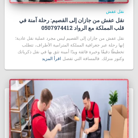
نقل عفش
نقل عفش من جازان إلى القصيم: رحلة آمنة في
قلب المملكة مع الرواد 0507974412
نقل عفش من جازان إلى القصيم ليس مجرد عملية نقل عادية؛
إنها رحلة عبر جغرافية المملكة المترامية الأطراف، تتطلب
تخطيطًا دقيقًا وخبرة فائقة ويدًا أمينة تثق بها في نقل ذكرياتك
وكنوز منزلك. فالمسافة التي تفصل
اقرأ المزيد