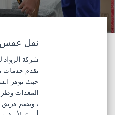
نقل عفش خ
شركة الرواد ل
تقدم خدمات نق
حيث توفر الشر
المعدات وطرق 
، ويضم فريق ال
أنواع الأثاث س