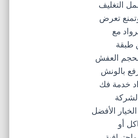
مل التغليف
وتمنع تعرض
رواد مع
ن طبقة
 لحجم العفش
رفع بالونش
واد خدمة فك
الشركة
الخيار الأفضل
كل أو
واحترافية