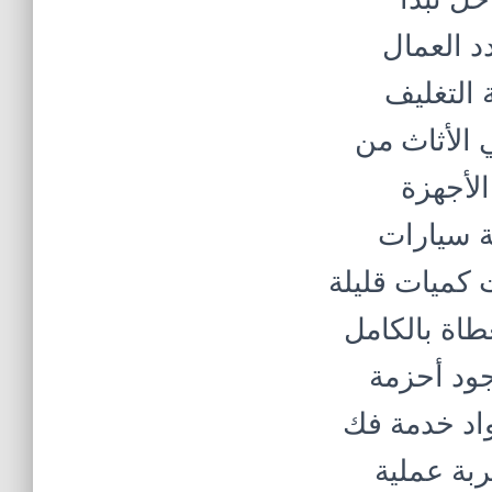
د العمال
 التغليف
 الأثاث من
لأجهزة
كة سيارات
 كميات قليلة
طاة بالكامل
وجود أحزمة
واد خدمة فك
ربة عملية