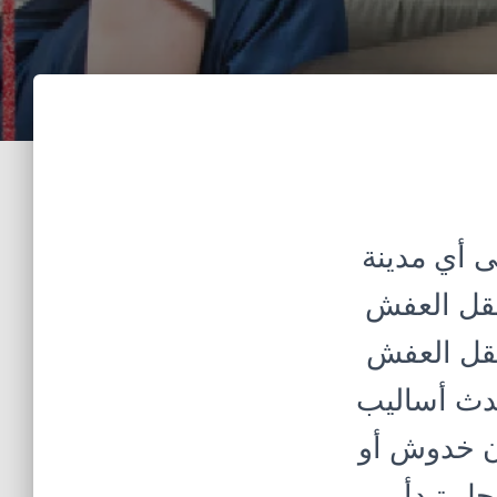
ى أي مدينة
نقل العفش
نقل العفش
حدث أساليب
ون خدوش أو
حل تبدأ