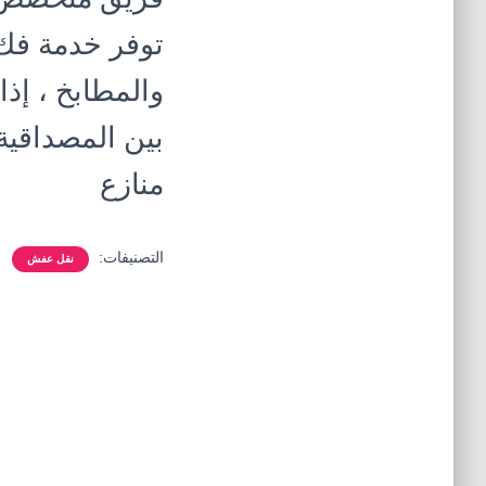
توفر خدمة فك 
والمطابخ ، إ
بين المصداقية 
منازع
التصنيفات:
نقل عفش