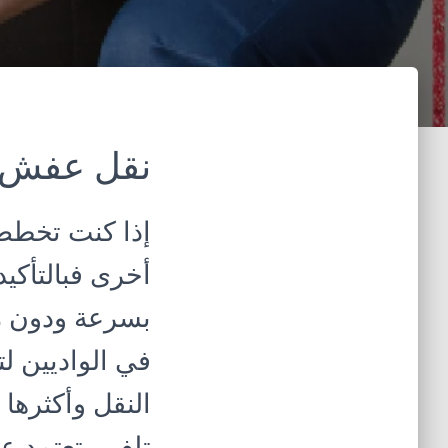
نقل عفش ب
إذا كنت تخطط ل
أخرى فبالتأك
بسرعة ودون مش
في الواديين ل
النقل وأكثرها
تلف ، تعتمد ع