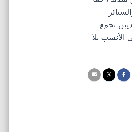
لستائر
يين تجمع
ي الأنسب بلا