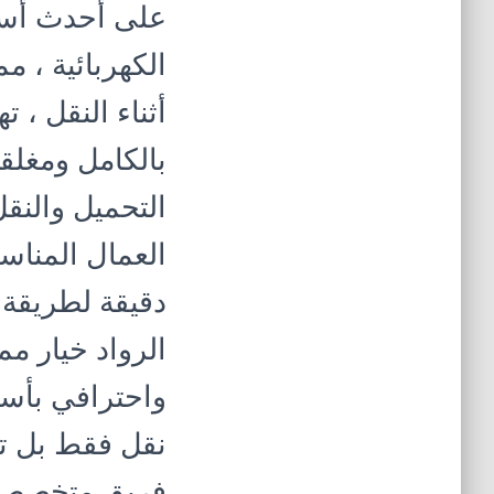
على أحدث أسال
الكهربائية ، 
أثناء النقل ،
بالكامل ومغل
التحميل والنقل
العمال المناس
دقيقة لطريقة 
الرواد خيار م
واحترافي بأسع
نقل فقط بل تق
فريق متخصص ي