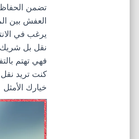
تضمن الحفاظ 
العفش بين المح
يرغب في الانت
نقل بل شريك ك
فهي تهتم بالتف
كنت تريد نقل 
خيارك الأمثل