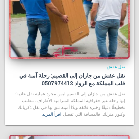
نقل عفش
نقل عفش من جازان إلى القصيم: رحلة آمنة في
قلب المملكة مع الرواد 0507974412
نقل عفش من جازان إلى القصيم ليس مجرد عملية نقل عادية؛
إنها رحلة عبر جغرافية المملكة المترامية الأطراف، تتطلب
تخطيطًا دقيقًا وخبرة فائقة ويدًا أمينة تثق بها في نقل ذكرياتك
وكنوز منزلك. فالمسافة التي تفصل
اقرأ المزيد