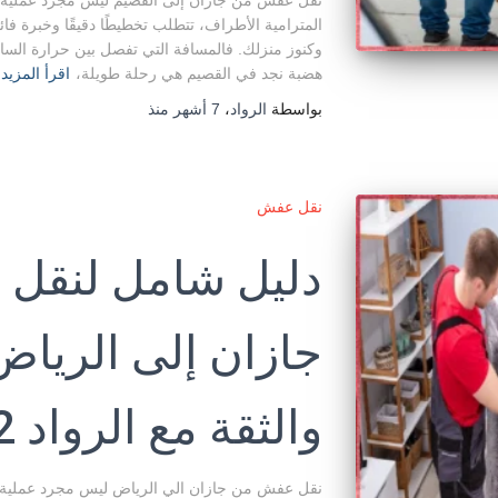
نقل عفش من جازان إلى القصيم ليس مجرد عملية نقل
المترامية الأطراف، تتطلب تخطيطًا دقيقًا وخبرة فائق
وكنوز منزلك. فالمسافة التي تفصل بين حرارة السا
هضبة نجد في القصيم هي رحلة طويلة،
اقرأ المزيد
بواسطة
الرواد
،
7 أشهر
منذ
نقل عفش
دليل شامل لنقل
جازان إلى الرياض:
والثقة مع الرواد 0507974412
نقل عفش من جازان الي الرياض ليس مجرد عملية نقل