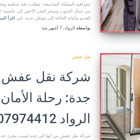
جغرافية المملكة الشاسعة، تتطلب دقة متناهية وتخطي
من جمال الجنوب وسحر البحر الأحمر إلى عاصمة النو
القديم وأمانة العائلة إلى موطن جديد. في
اقرأ المز
بواسطة
الرواد
،
7 أشهر
منذ
نقل عفش
شركة نقل عفش من
جدة: رحلة الأمان 
الرواد 0507974412
شركة نقل عفش من ابها الي جده ليست مجرد خدمة 