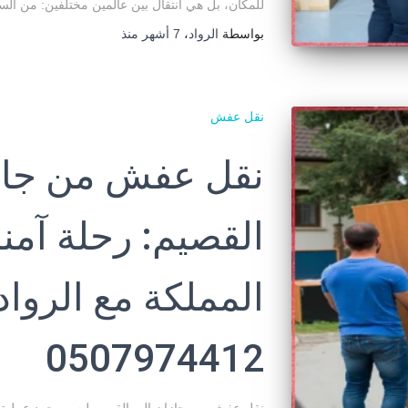
للمكان، بل هي انتقال بين عالمين مختلفين: من ال
بواسطة
الرواد
،
7 أشهر
منذ
نقل عفش
نقل عفش من جاز
القصيم: رحلة آمن
المملكة مع الرواد
0507974412