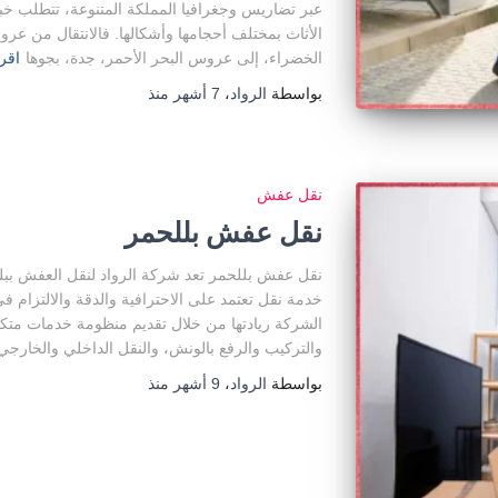
عبر تضاريس وجغرافيا المملكة المتنوعة، تتطلب خبرة
الأثاث بمختلف أحجامها وأشكالها. فالانتقال من عروس
الخضراء، إلى عروس البحر الأحمر، جدة، بجوها
اقرأ
بواسطة
الرواد
،
7 أشهر
منذ
نقل عفش
نقل عفش بللحمر
نقل عفش بللحمر تعد شركة الرواد لنقل العفش ببل
خدمة نقل تعتمد على الاحترافية والدقة والالتزام 
الشركة ريادتها من خلال تقديم منظومة خدمات متكا
والتركيب والرفع بالونش، والنقل الداخلي والخارج
بواسطة
الرواد
،
9 أشهر
منذ