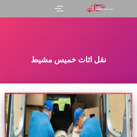
نقل اثاث خميس مشيط