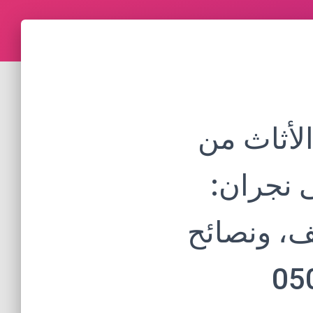
لأثاث من
نجران:
ف، ونصائح