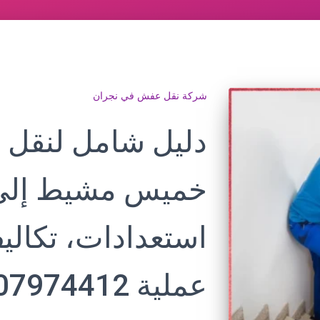
شركة نقل عفش في نجران
دليل شامل لنقل ا
خميس مشيط إلى 
استعدادات، تكالي
عملية 0507974412